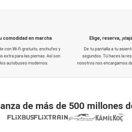
u comodidad en marcha
Elige, reserva, ¡viaja
te con Wi-Fi gratuito, enchufes y
De tu pantalla a tu asient
o extra para las piernas. Así son
segundos. Tú haces la res
los autobuses modernos.
nosotros nos encargamos del
ianza de más de 500 millones d