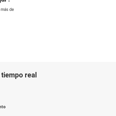
n más de
n tiempo real
nto