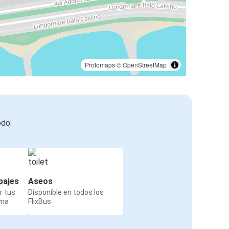
Protomaps
©
OpenStreetMap
odo:
pajes
Aseos
r tus
Disponible en todos los
rma
FlixBus