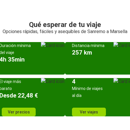
Qué esperar de tu viaje
Opciones rápidas, fáciles y asequibles de Sanremo a Marsella
Duración mínima
Distancia mínima
257 km
del viaje
4h 35min
4
El viaje más
barato
Mínimo de viajes
Desde 22,48 €
al día
Ver precios
Ver viajes