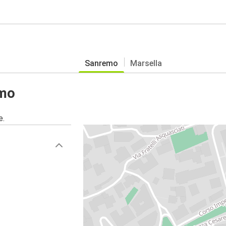
Sanremo
Marsella
emo
e.