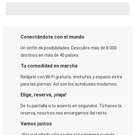
Conectándote con el mundo
Un sinfín de posibilidades. Descubre más de 8.000
destinos en más de 40 países.
Tu comodidad en marcha
Relájate con Wi-Fi gratuito, enchufes y espacio extra
para las piernas. Así son los autobuses modernos.
Elige, reserva, ¡viaja!
De tu pantalla a tu asiento en segundos. Tú haces la
reserva, nosotros nos encargamos del resto.
Vamos juntos
¿Por qué añadir otro coche a la carretera cuando