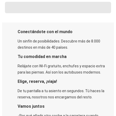
Conectándote con el mundo
Un sinfín de posibilidades. Descubre más de 8.000
destinos en más de 40 países.
Tu comodidad en marcha
Relájate con Wi-Fi gratuito, enchufes y espacio extra
para las piernas. Así son los autobuses modernos.
Elige, reserva, ¡viaja!
De tu pantalla a tu asiento en segundos. Tú haces la
reserva, nosotros nos encargamos del resto.
Vamos juntos
¿Por qué añadir otro coche a la carretera cuando