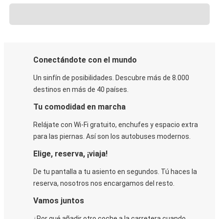
Conectándote con el mundo
Un sinfín de posibilidades. Descubre más de 8.000
destinos en más de 40 países.
Tu comodidad en marcha
Relájate con Wi-Fi gratuito, enchufes y espacio extra
para las piernas. Así son los autobuses modernos.
Elige, reserva, ¡viaja!
De tu pantalla a tu asiento en segundos. Tú haces la
reserva, nosotros nos encargamos del resto.
Vamos juntos
¿Por qué añadir otro coche a la carretera cuando