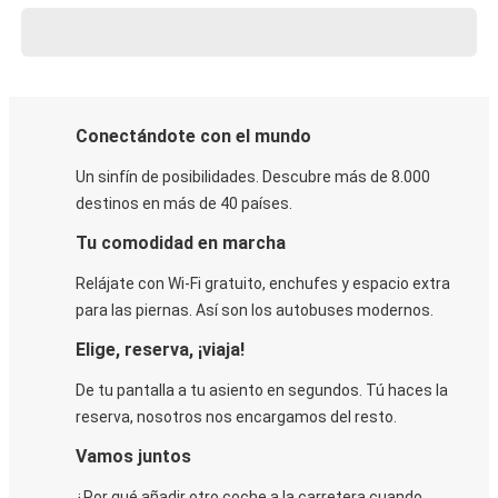
Conectándote con el mundo
Un sinfín de posibilidades. Descubre más de 8.000
destinos en más de 40 países.
Tu comodidad en marcha
Relájate con Wi-Fi gratuito, enchufes y espacio extra
para las piernas. Así son los autobuses modernos.
Elige, reserva, ¡viaja!
De tu pantalla a tu asiento en segundos. Tú haces la
reserva, nosotros nos encargamos del resto.
Vamos juntos
¿Por qué añadir otro coche a la carretera cuando