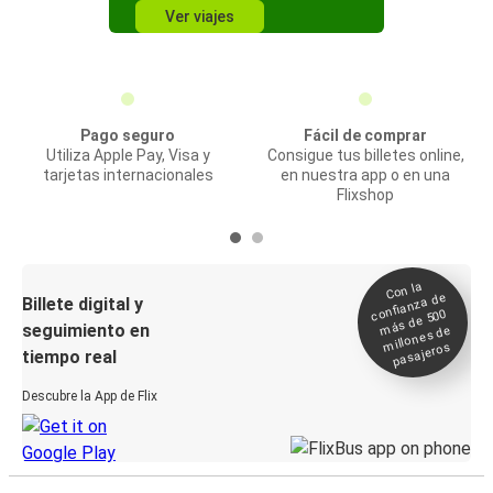
Ver viajes
Pago seguro
Fácil de comprar
Utiliza Apple Pay, Visa y
Consigue tus billetes online,
tarjetas internacionales
en nuestra app o en una
Flixshop
Con la
confianza de
Billete digital y
más de 500
seguimiento en
millones de
pasajeros
tiempo real
Descubre la App de Flix