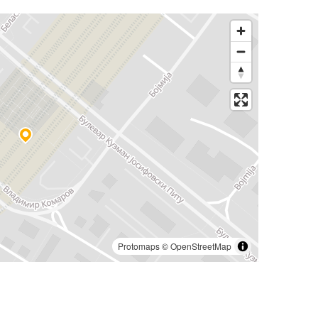
Protomaps
©
OpenStreetMap