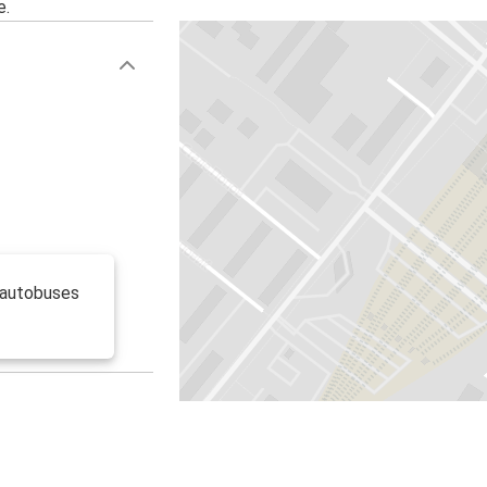
e.
e autobuses