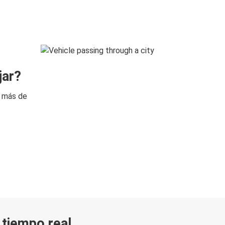
jar?
n más de
n tiempo real