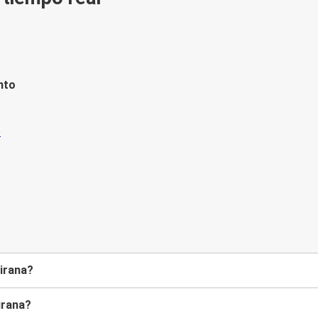
nto
Tirana?
irana?