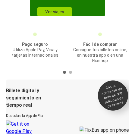
Ver viajes
Pago seguro
Fácil de comprar
Utiliza Apple Pay, Visa y
Consigue tus billetes online,
tarjetas internacionales
en nuestra app o en una
Flixshop
Con la
confianza de
Billete digital y
más de 500
seguimiento en
millones de
pasajeros
tiempo real
Descubre la App de Flix