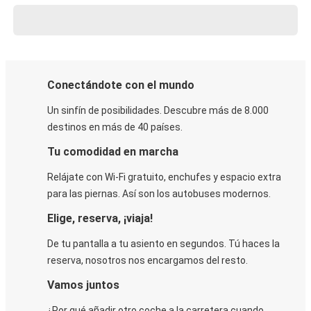
Conectándote con el mundo
Un sinfín de posibilidades. Descubre más de 8.000
destinos en más de 40 países.
Tu comodidad en marcha
Relájate con Wi-Fi gratuito, enchufes y espacio extra
para las piernas. Así son los autobuses modernos.
Elige, reserva, ¡viaja!
De tu pantalla a tu asiento en segundos. Tú haces la
reserva, nosotros nos encargamos del resto.
Vamos juntos
¿Por qué añadir otro coche a la carretera cuando