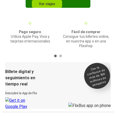
Ver viajes
Pago seguro
Fácil de comprar
Utiliza Apple Pay, Visa y
Consigue tus billetes online,
tarjetas internacionales
en nuestra app o en una
Flixshop
Con la
confianza de
Billete digital y
más de 500
seguimiento en
millones de
pasajeros
tiempo real
Descubre la App de Flix