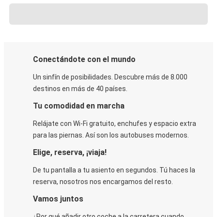
Conectándote con el mundo
Un sinfín de posibilidades. Descubre más de 8.000
destinos en más de 40 países.
Tu comodidad en marcha
Relájate con Wi-Fi gratuito, enchufes y espacio extra
para las piernas. Así son los autobuses modernos.
Elige, reserva, ¡viaja!
De tu pantalla a tu asiento en segundos. Tú haces la
reserva, nosotros nos encargamos del resto.
Vamos juntos
¿Por qué añadir otro coche a la carretera cuando