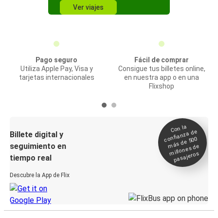
Ver viajes
Pago seguro
Fácil de comprar
Utiliza Apple Pay, Visa y
Consigue tus billetes online,
tarjetas internacionales
en nuestra app o en una
Flixshop
Con la
confianza de
Billete digital y
más de 500
seguimiento en
millones de
pasajeros
tiempo real
Descubre la App de Flix