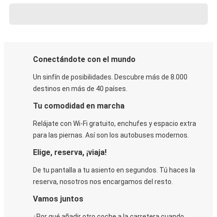
Conectándote con el mundo
Un sinfín de posibilidades. Descubre más de 8.000
destinos en más de 40 países.
Tu comodidad en marcha
Relájate con Wi-Fi gratuito, enchufes y espacio extra
para las piernas. Así son los autobuses modernos.
Elige, reserva, ¡viaja!
De tu pantalla a tu asiento en segundos. Tú haces la
reserva, nosotros nos encargamos del resto.
Vamos juntos
¿Por qué añadir otro coche a la carretera cuando