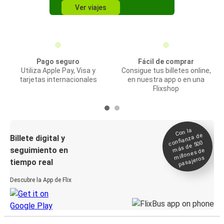
Ver viajes
Pago seguro
Fácil de comprar
Utiliza Apple Pay, Visa y
Consigue tus billetes online,
tarjetas internacionales
en nuestra app o en una
Flixshop
Con la
confianza de
Billete digital y
más de 500
seguimiento en
millones de
pasajeros
tiempo real
Descubre la App de Flix