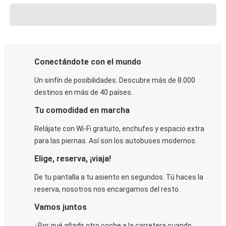
Conectándote con el mundo
Un sinfín de posibilidades. Descubre más de 8.000
destinos en más de 40 países.
Tu comodidad en marcha
Relájate con Wi-Fi gratuito, enchufes y espacio extra
para las piernas. Así son los autobuses modernos.
Elige, reserva, ¡viaja!
De tu pantalla a tu asiento en segundos. Tú haces la
reserva, nosotros nos encargamos del resto.
Vamos juntos
¿Por qué añadir otro coche a la carretera cuando