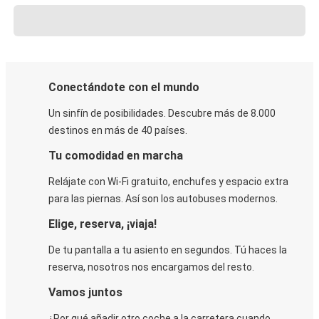
Conectándote con el mundo
Un sinfín de posibilidades. Descubre más de 8.000
destinos en más de 40 países.
Tu comodidad en marcha
Relájate con Wi-Fi gratuito, enchufes y espacio extra
para las piernas. Así son los autobuses modernos.
Elige, reserva, ¡viaja!
De tu pantalla a tu asiento en segundos. Tú haces la
reserva, nosotros nos encargamos del resto.
Vamos juntos
¿Por qué añadir otro coche a la carretera cuando