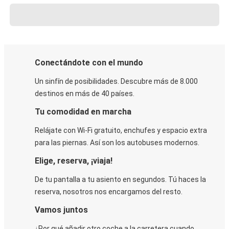
Conectándote con el mundo
Un sinfín de posibilidades. Descubre más de 8.000
destinos en más de 40 países.
Tu comodidad en marcha
Relájate con Wi-Fi gratuito, enchufes y espacio extra
para las piernas. Así son los autobuses modernos.
Elige, reserva, ¡viaja!
De tu pantalla a tu asiento en segundos. Tú haces la
reserva, nosotros nos encargamos del resto.
Vamos juntos
¿Por qué añadir otro coche a la carretera cuando