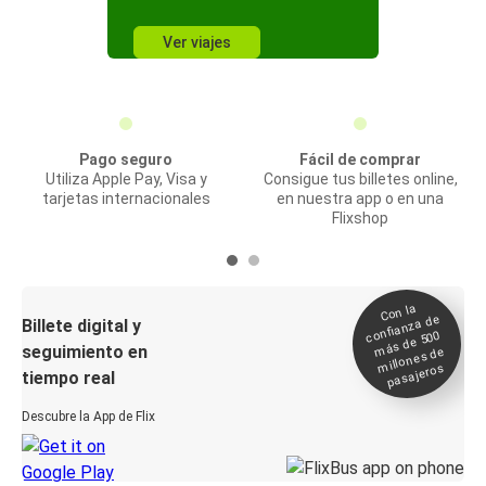
Ver viajes
Pago seguro
Fácil de comprar
Utiliza Apple Pay, Visa y
Consigue tus billetes online,
tarjetas internacionales
en nuestra app o en una
Flixshop
Con la
confianza de
Billete digital y
más de 500
seguimiento en
millones de
pasajeros
tiempo real
Descubre la App de Flix