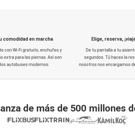
u comodidad en marcha
Elige, reserva, ¡viaja
te con Wi-Fi gratuito, enchufes y
De tu pantalla a tu asient
o extra para las piernas. Así son
segundos. Tú haces la res
los autobuses modernos.
nosotros nos encargamos del
ianza de más de 500 millones d