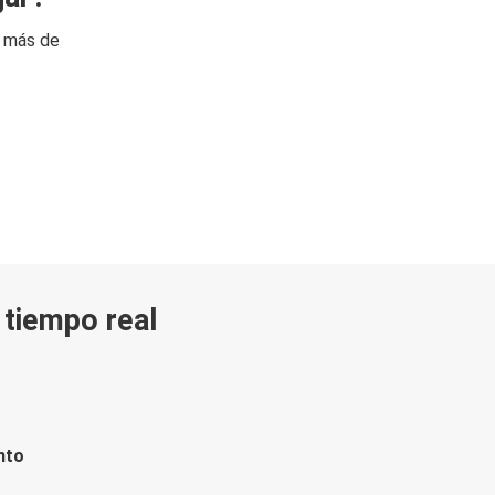
n más de
n tiempo real
nto