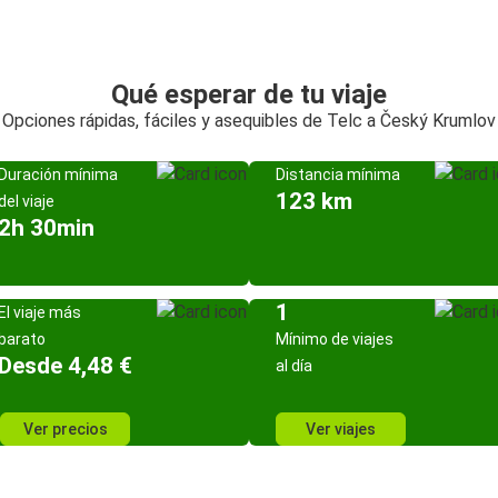
Qué esperar de tu viaje
Opciones rápidas, fáciles y asequibles de Telc a Český Krumlov
Duración mínima
Distancia mínima
123 km
del viaje
2h 30min
1
El viaje más
barato
Mínimo de viajes
Desde 4,48 €
al día
Ver precios
Ver viajes