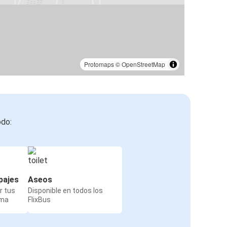
Protomaps
©
OpenStreetMap
odo:
pajes
Aseos
r tus
Disponible en todos los
rma
FlixBus