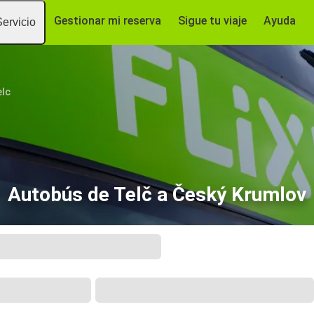
Gestionar mi reserva
Sigue tu viaje
Ayuda
Servicio
elc
Autobús de Telč a Český Krumlov