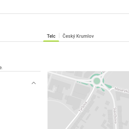
Telc
Český Krumlov
e.