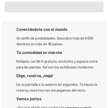
Conectándote con el mundo
Un sinfín de posibilidades. Descubre más de 8.000
destinos en más de 40 países.
Tu comodidad en marcha
Relájate con Wi-Fi gratuito, enchufes y espacio extra
para las piernas. Así son los autobuses modernos.
Elige, reserva, ¡viaja!
De tu pantalla a tu asiento en segundos. Tú haces la
reserva, nosotros nos encargamos del resto.
Vamos juntos
¿Por qué añadir otro coche a la carretera cuando