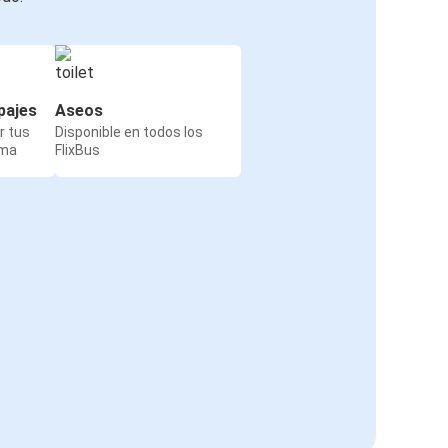
pajes
Aseos
r tus
Disponible en todos los
rma
FlixBus