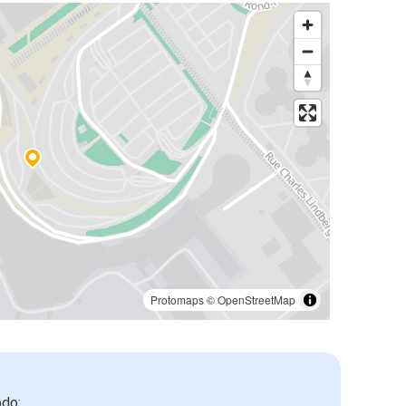
Protomaps
©
OpenStreetMap
odo: