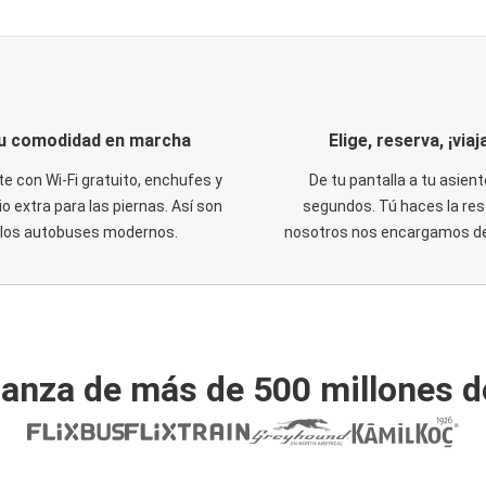
u comodidad en marcha
Elige, reserva, ¡viaja
te con Wi-Fi gratuito, enchufes y
De tu pantalla a tu asient
o extra para las piernas. Así son
segundos. Tú haces la res
los autobuses modernos.
nosotros nos encargamos del
ianza de más de 500 millones d