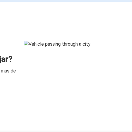
jar?
n más de