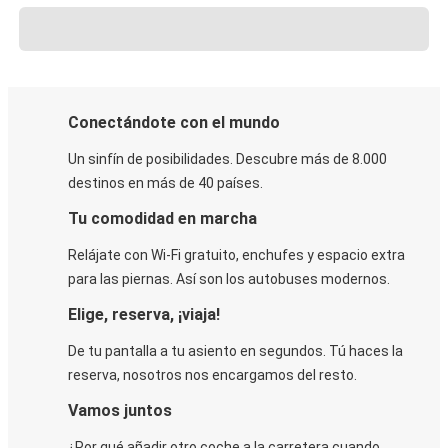
Conectándote con el mundo
Un sinfín de posibilidades. Descubre más de 8.000
destinos en más de 40 países.
Tu comodidad en marcha
Relájate con Wi-Fi gratuito, enchufes y espacio extra
para las piernas. Así son los autobuses modernos.
Elige, reserva, ¡viaja!
De tu pantalla a tu asiento en segundos. Tú haces la
reserva, nosotros nos encargamos del resto.
Vamos juntos
¿Por qué añadir otro coche a la carretera cuando