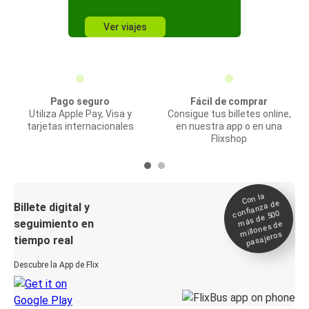
Ver viajes
Pago seguro
Fácil de comprar
Utiliza Apple Pay, Visa y
Consigue tus billetes online,
tarjetas internacionales
en nuestra app o en una
Flixshop
Con la
confianza de
Billete digital y
más de 500
seguimiento en
millones de
pasajeros
tiempo real
Descubre la App de Flix