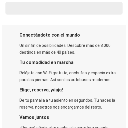
Conectándote con el mundo
Un sinfín de posibilidades. Descubre más de 8.000
destinos en más de 40 países.
Tu comodidad en marcha
Relájate con Wi-Fi gratuito, enchufes y espacio extra
para las piernas. Así son los autobuses modernos.
Elige, reserva, ¡viaja!
De tu pantalla a tu asiento en segundos. Tú haces la
reserva, nosotros nos encargamos del resto.
Vamos juntos
¿Por qué añadir otro coche a la carretera cuando