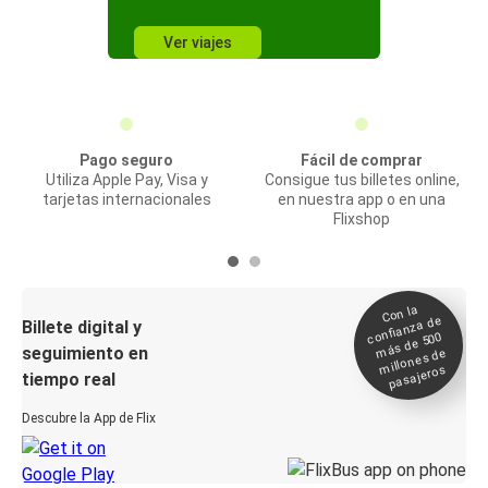
Ver viajes
Pago seguro
Fácil de comprar
Utiliza Apple Pay, Visa y
Consigue tus billetes online,
tarjetas internacionales
en nuestra app o en una
Flixshop
Con la
confianza de
Billete digital y
más de 500
seguimiento en
millones de
pasajeros
tiempo real
Descubre la App de Flix