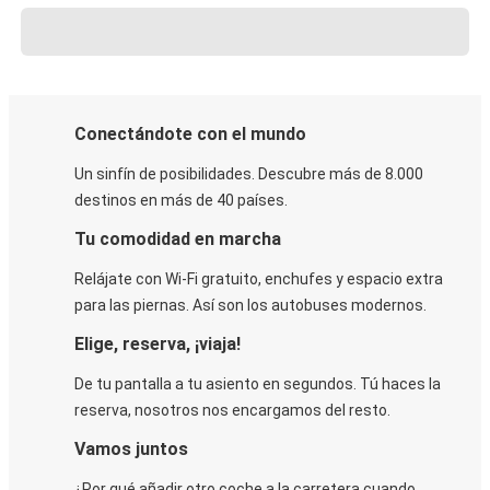
Conectándote con el mundo
Un sinfín de posibilidades. Descubre más de 8.000
destinos en más de 40 países.
Tu comodidad en marcha
Relájate con Wi-Fi gratuito, enchufes y espacio extra
para las piernas. Así son los autobuses modernos.
Elige, reserva, ¡viaja!
De tu pantalla a tu asiento en segundos. Tú haces la
reserva, nosotros nos encargamos del resto.
Vamos juntos
¿Por qué añadir otro coche a la carretera cuando