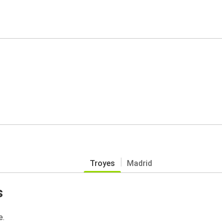
Troyes
Madrid
s
e.