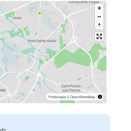
Protomaps
©
OpenStreetMap
odo: