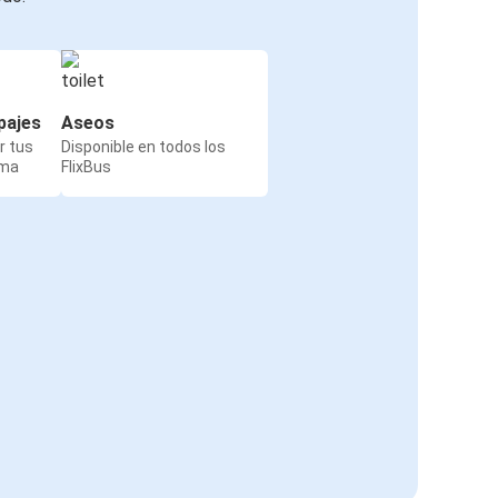
pajes
Aseos
r tus
Disponible en todos los
rma
FlixBus