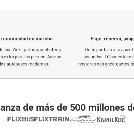
u comodidad en marcha
Elige, reserva, ¡viaja
te con Wi-Fi gratuito, enchufes y
De tu pantalla a tu asient
o extra para las piernas. Así son
segundos. Tú haces la res
los autobuses modernos.
nosotros nos encargamos del
ianza de más de 500 millones d