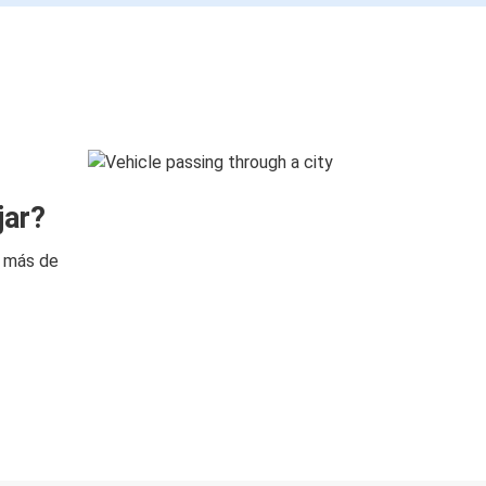
jar?
n más de