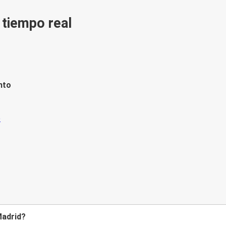
n tiempo real
nto
Madrid?