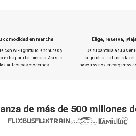
u comodidad en marcha
Elige, reserva, ¡viaja
te con Wi-Fi gratuito, enchufes y
De tu pantalla a tu asient
o extra para las piernas. Así son
segundos. Tú haces la res
los autobuses modernos.
nosotros nos encargamos del
ianza de más de 500 millones d