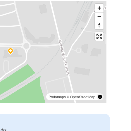
Protomaps
©
OpenStreetMap
odo: