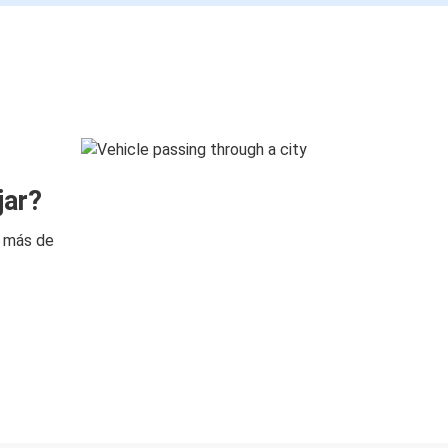
jar?
n más de