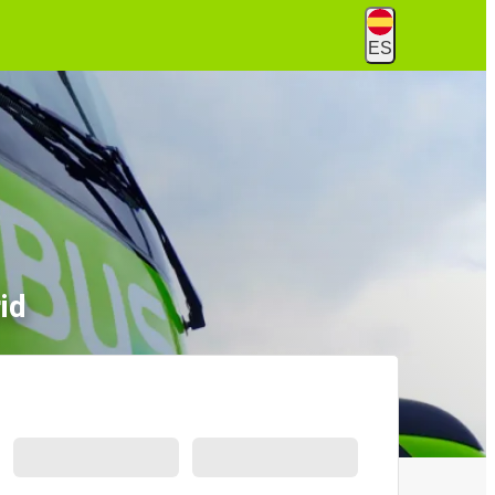
ES
id