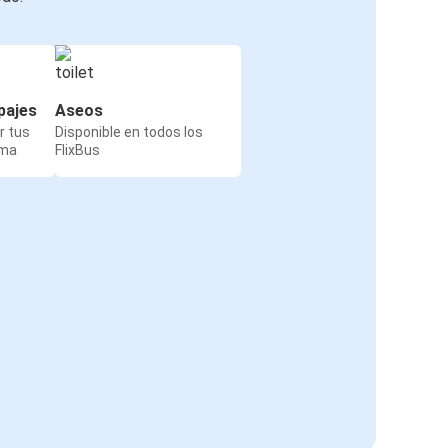
pajes
Aseos
r tus
Disponible en todos los
rma
FlixBus