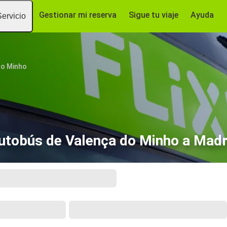
Gestionar mi reserva
Sigue tu viaje
Ayuda
Servicio
do Minho
utobús de Valença do Minho a Madr