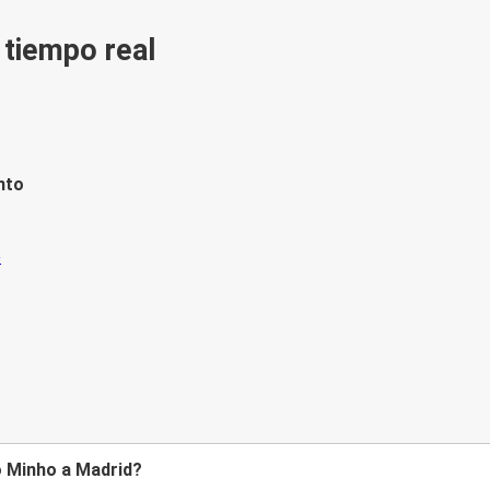
n tiempo real
nto
o Minho a Madrid?