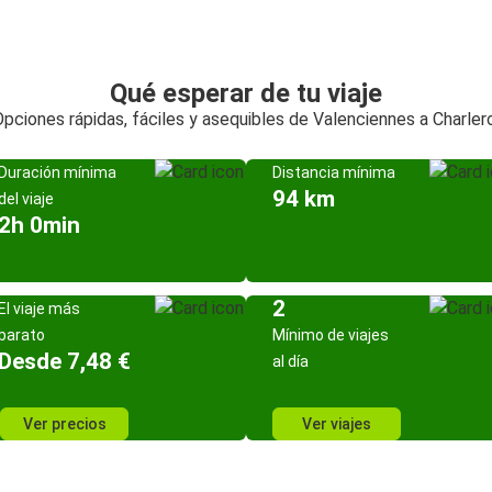
Qué esperar de tu viaje
pciones rápidas, fáciles y asequibles de Valenciennes a Charlero
Duración mínima
Distancia mínima
94 km
del viaje
2h 0min
2
El viaje más
barato
Mínimo de viajes
Desde 7,48 €
al día
Ver precios
Ver viajes