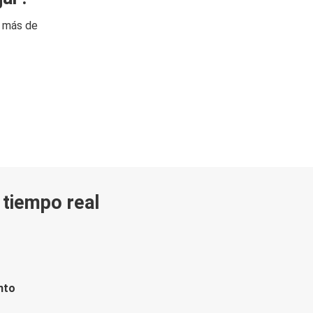
n más de
n tiempo real
nto