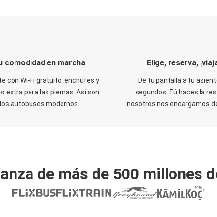
u comodidad en marcha
Elige, reserva, ¡viaja
te con Wi-Fi gratuito, enchufes y
De tu pantalla a tu asient
o extra para las piernas. Así son
segundos. Tú haces la res
los autobuses modernos.
nosotros nos encargamos del
ianza de más de 500 millones d