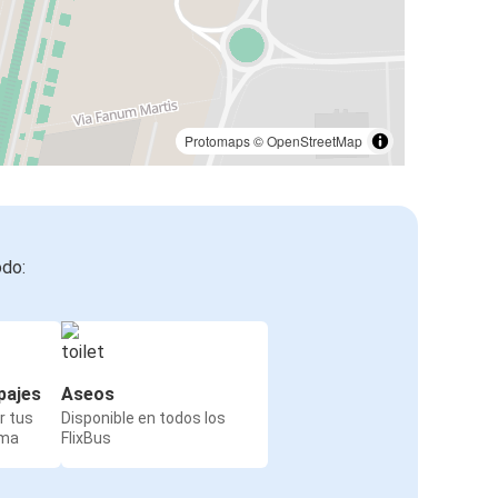
Protomaps
©
OpenStreetMap
odo:
pajes
Aseos
r tus
Disponible en todos los
rma
FlixBus