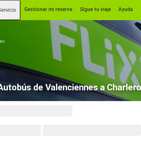
Gestionar mi reserva
Sigue tu viaje
Ayuda
Servicio
nes
Autobús de Valenciennes a Charlero