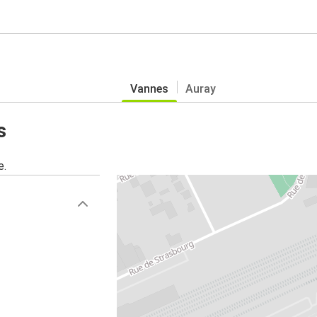
Vannes
Auray
s
e.