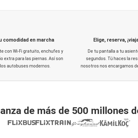
u comodidad en marcha
Elige, reserva, ¡viaja
te con Wi-Fi gratuito, enchufes y
De tu pantalla a tu asient
o extra para las piernas. Así son
segundos. Tú haces la res
los autobuses modernos.
nosotros nos encargamos del
ianza de más de 500 millones d