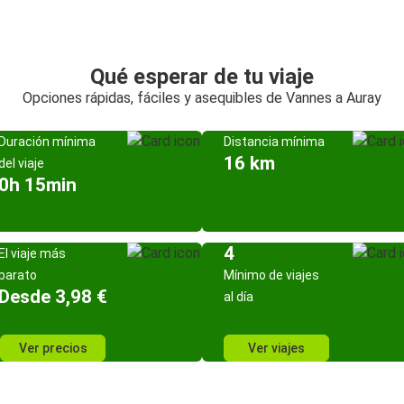
Qué esperar de tu viaje
Opciones rápidas, fáciles y asequibles de Vannes a Auray
Duración mínima
Distancia mínima
16 km
del viaje
0h 15min
4
El viaje más
barato
Mínimo de viajes
Desde 3,98 €
al día
Ver precios
Ver viajes