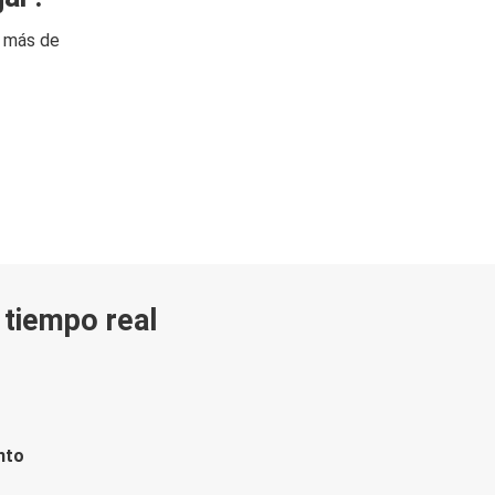
n más de
n tiempo real
nto