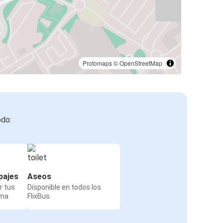
Protomaps
©
OpenStreetMap
odo:
pajes
Aseos
r tus
Disponible en todos los
rma
FlixBus