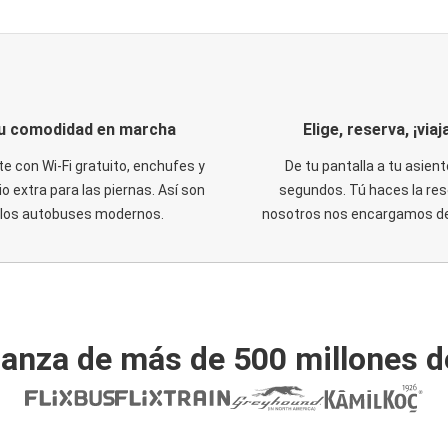
u comodidad en marcha
Elige, reserva, ¡viaja
te con Wi-Fi gratuito, enchufes y
De tu pantalla a tu asient
o extra para las piernas. Así son
segundos. Tú haces la res
los autobuses modernos.
nosotros nos encargamos del
ianza de más de 500 millones d