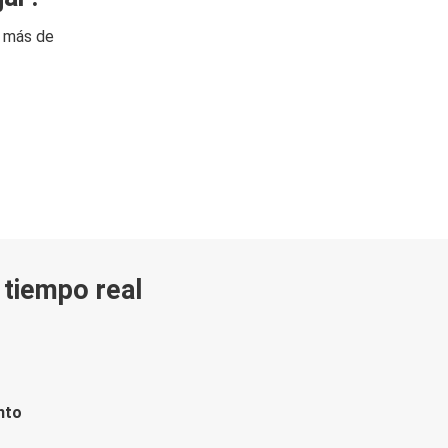
n más de
n tiempo real
nto