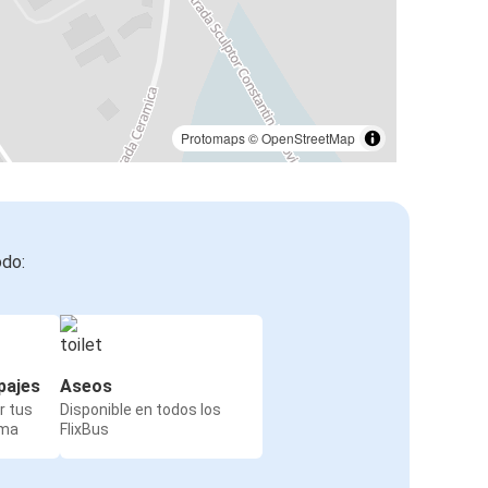
Protomaps
©
OpenStreetMap
odo:
pajes
Aseos
r tus
Disponible en todos los
rma
FlixBus