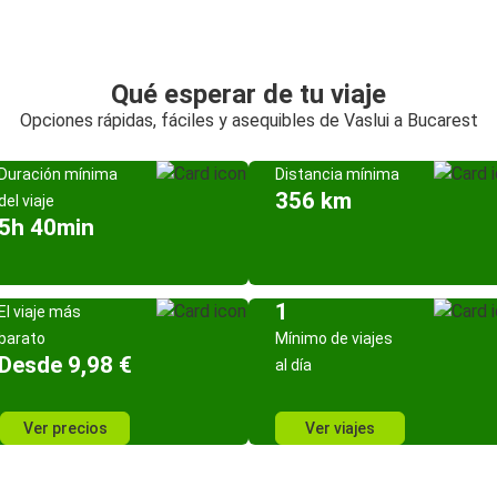
Qué esperar de tu viaje
Opciones rápidas, fáciles y asequibles de Vaslui a Bucarest
Duración mínima
Distancia mínima
356 km
del viaje
5h 40min
1
El viaje más
barato
Mínimo de viajes
Desde 9,98 €
al día
Ver precios
Ver viajes