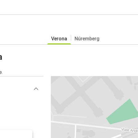
Verona
Núremberg
a
e.