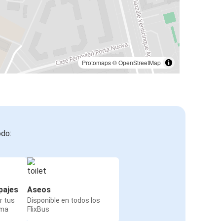
Protomaps
©
OpenStreetMap
odo:
pajes
Aseos
r tus
Disponible en todos los
rma
FlixBus