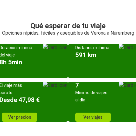
Qué esperar de tu viaje
Opciones rápidas, fáciles y asequibles de Verona a Núremberg
Duración mínima
Distancia mínima
591 km
del viaje
8h 5min
7
El viaje más
barato
Mínimo de viajes
Desde 47,98 €
al día
Ver precios
Ver viajes