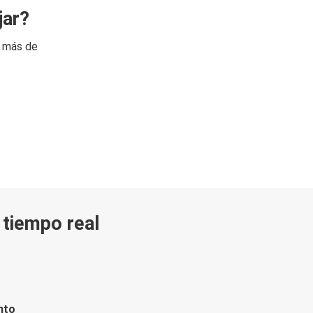
jar?
n más de
n tiempo real
nto