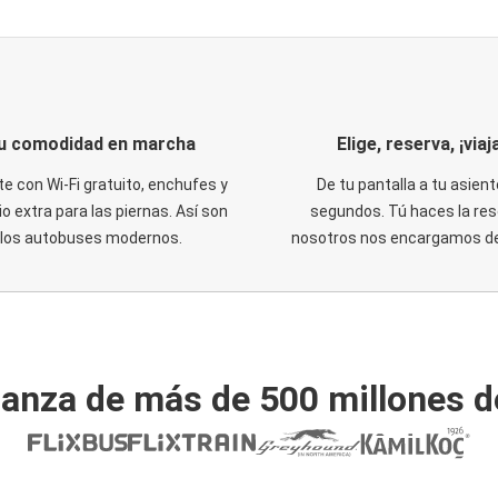
u comodidad en marcha
Elige, reserva, ¡viaja
te con Wi-Fi gratuito, enchufes y
De tu pantalla a tu asient
o extra para las piernas. Así son
segundos. Tú haces la res
los autobuses modernos.
nosotros nos encargamos del
ianza de más de 500 millones d