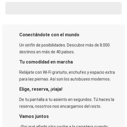
Conectándote con el mundo
Un sinfín de posibilidades. Descubre más de 8.000
destinos en más de 40 países.
Tu comodidad en marcha
Relájate con Wi-Fi gratuito, enchufes y espacio extra
para las piernas. Así son los autobuses modernos.
Elige, reserva, ¡viaja!
De tu pantalla a tu asiento en segundos. Tú haces la
reserva, nosotros nos encargamos del resto.
Vamos juntos
¿Por qué añadir otro coche a la carretera cuando