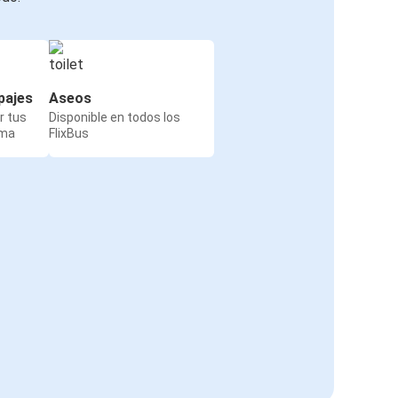
pajes
Aseos
r tus
Disponible en todos los
rma
FlixBus