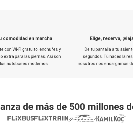
u comodidad en marcha
Elige, reserva, ¡viaja
te con Wi-Fi gratuito, enchufes y
De tu pantalla a tu asient
o extra para las piernas. Así son
segundos. Tú haces la res
los autobuses modernos.
nosotros nos encargamos del
ianza de más de 500 millones d