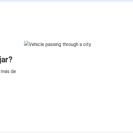
jar?
n más de