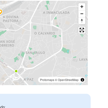
Protomaps
©
OpenStreetMap
odo: