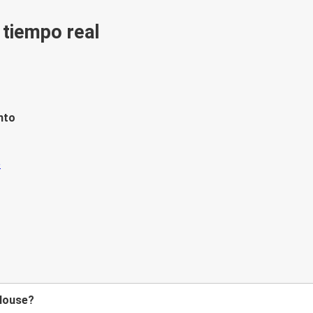
n tiempo real
nto
ulouse?