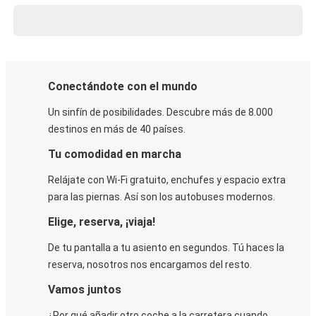
Conectándote con el mundo
Un sinfín de posibilidades. Descubre más de 8.000
destinos en más de 40 países.
Tu comodidad en marcha
Relájate con Wi-Fi gratuito, enchufes y espacio extra
para las piernas. Así son los autobuses modernos.
Elige, reserva, ¡viaja!
De tu pantalla a tu asiento en segundos. Tú haces la
reserva, nosotros nos encargamos del resto.
Vamos juntos
¿Por qué añadir otro coche a la carretera cuando