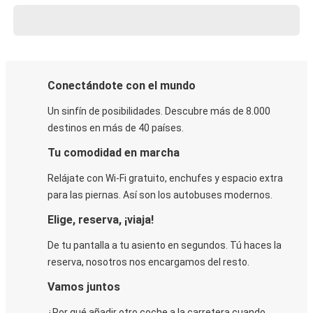
Conectándote con el mundo
Un sinfín de posibilidades. Descubre más de 8.000
destinos en más de 40 países.
Tu comodidad en marcha
Relájate con Wi-Fi gratuito, enchufes y espacio extra
para las piernas. Así son los autobuses modernos.
Elige, reserva, ¡viaja!
De tu pantalla a tu asiento en segundos. Tú haces la
reserva, nosotros nos encargamos del resto.
Vamos juntos
¿Por qué añadir otro coche a la carretera cuando