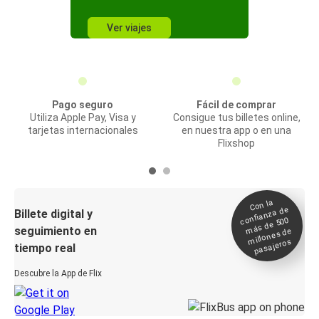
Ver viajes
Pago seguro
Fácil de comprar
Utiliza Apple Pay, Visa y
Consigue tus billetes online,
tarjetas internacionales
en nuestra app o en una
Flixshop
Con la
confianza de
Billete digital y
más de 500
seguimiento en
millones de
pasajeros
tiempo real
Descubre la App de Flix