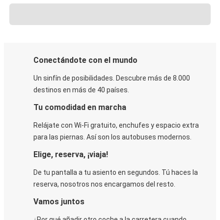
Conectándote con el mundo
Un sinfín de posibilidades. Descubre más de 8.000
destinos en más de 40 países.
Tu comodidad en marcha
Relájate con Wi-Fi gratuito, enchufes y espacio extra
para las piernas. Así son los autobuses modernos.
Elige, reserva, ¡viaja!
De tu pantalla a tu asiento en segundos. Tú haces la
reserva, nosotros nos encargamos del resto.
Vamos juntos
¿Por qué añadir otro coche a la carretera cuando