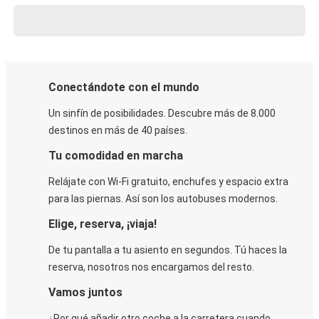
Conectándote con el mundo
Un sinfín de posibilidades. Descubre más de 8.000
destinos en más de 40 países.
Tu comodidad en marcha
Relájate con Wi-Fi gratuito, enchufes y espacio extra
para las piernas. Así son los autobuses modernos.
Elige, reserva, ¡viaja!
De tu pantalla a tu asiento en segundos. Tú haces la
reserva, nosotros nos encargamos del resto.
Vamos juntos
¿Por qué añadir otro coche a la carretera cuando