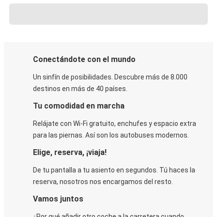
Conectándote con el mundo
Un sinfín de posibilidades. Descubre más de 8.000
destinos en más de 40 países.
Tu comodidad en marcha
Relájate con Wi-Fi gratuito, enchufes y espacio extra
para las piernas. Así son los autobuses modernos.
Elige, reserva, ¡viaja!
De tu pantalla a tu asiento en segundos. Tú haces la
reserva, nosotros nos encargamos del resto.
Vamos juntos
¿Por qué añadir otro coche a la carretera cuando