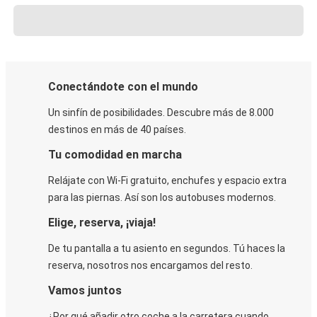
Conectándote con el mundo
Un sinfín de posibilidades. Descubre más de 8.000
destinos en más de 40 países.
Tu comodidad en marcha
Relájate con Wi-Fi gratuito, enchufes y espacio extra
para las piernas. Así son los autobuses modernos.
Elige, reserva, ¡viaja!
De tu pantalla a tu asiento en segundos. Tú haces la
reserva, nosotros nos encargamos del resto.
Vamos juntos
¿Por qué añadir otro coche a la carretera cuando