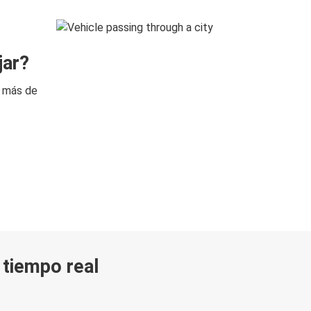
jar?
n más de
n tiempo real