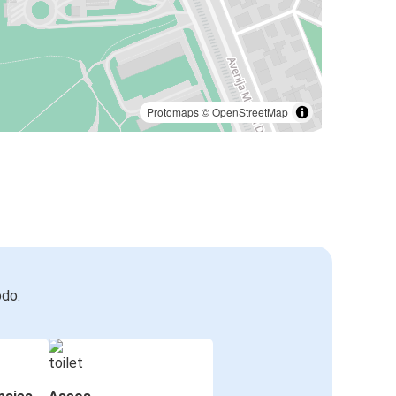
Protomaps
©
OpenStreetMap
odo: