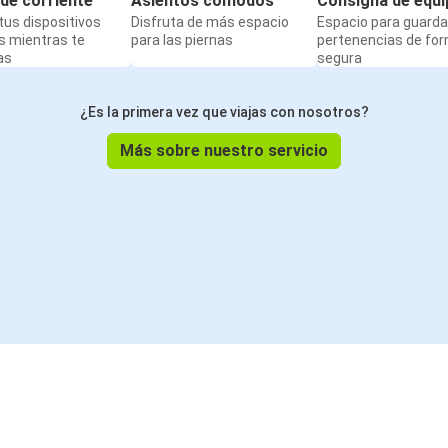
de corriente
Asientos cómodos
Consigna de equi
us dispositivos
Disfruta de más espacio
Espacio para guarda
s mientras te
para las piernas
pertenencias de fo
as
segura
¿Es la primera vez que viajas con nosotros?
Más sobre nuestro servicio