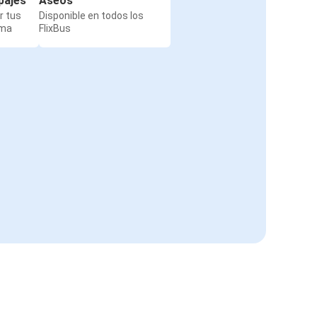
pajes
Aseos
r tus
Disponible en todos los
rma
FlixBus