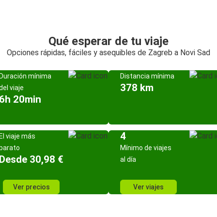
Qué esperar de tu viaje
Opciones rápidas, fáciles y asequibles de Zagreb a Novi Sad
Duración mínima
Distancia mínima
378 km
del viaje
6h 20min
4
El viaje más
barato
Mínimo de viajes
Desde 30,98 €
al día
Ver precios
Ver viajes