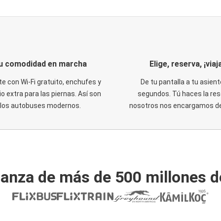
u comodidad en marcha
Elige, reserva, ¡viaja
te con Wi-Fi gratuito, enchufes y
De tu pantalla a tu asient
o extra para las piernas. Así son
segundos. Tú haces la res
los autobuses modernos.
nosotros nos encargamos del
ianza de más de 500 millones d