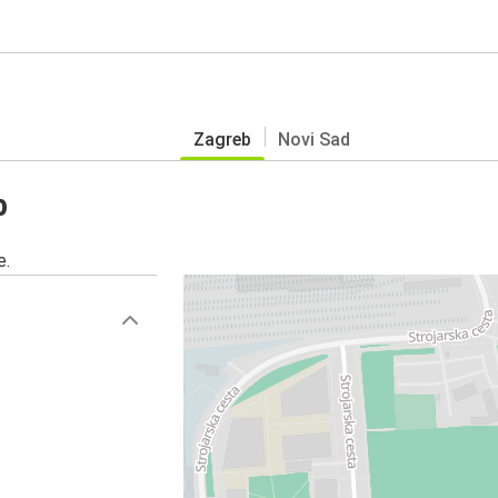
Zagreb
Novi Sad
b
e.