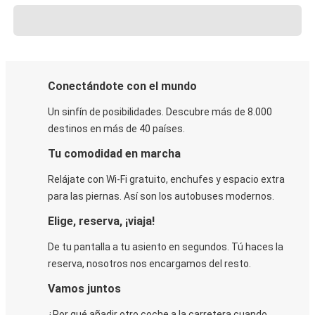
Conectándote con el mundo
Un sinfín de posibilidades. Descubre más de 8.000
destinos en más de 40 países.
Tu comodidad en marcha
Relájate con Wi-Fi gratuito, enchufes y espacio extra
para las piernas. Así son los autobuses modernos.
Elige, reserva, ¡viaja!
De tu pantalla a tu asiento en segundos. Tú haces la
reserva, nosotros nos encargamos del resto.
Vamos juntos
¿Por qué añadir otro coche a la carretera cuando