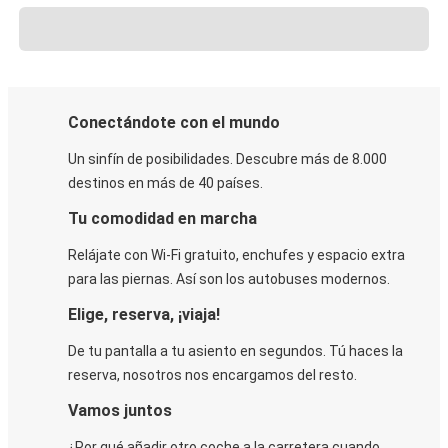
Conectándote con el mundo
Un sinfín de posibilidades. Descubre más de 8.000
destinos en más de 40 países.
Tu comodidad en marcha
Relájate con Wi-Fi gratuito, enchufes y espacio extra
para las piernas. Así son los autobuses modernos.
Elige, reserva, ¡viaja!
De tu pantalla a tu asiento en segundos. Tú haces la
reserva, nosotros nos encargamos del resto.
Vamos juntos
¿Por qué añadir otro coche a la carretera cuando