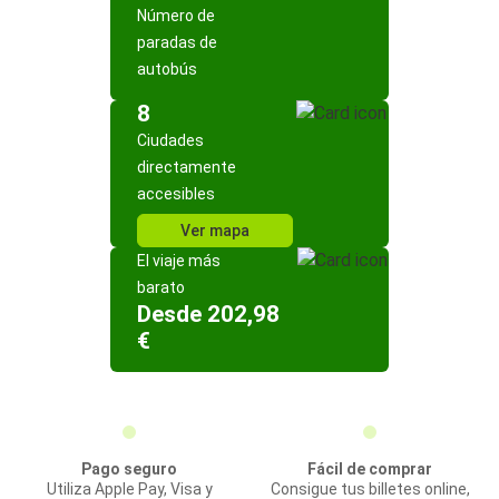
Número de
paradas de
autobús
8
Ciudades
directamente
accesibles
Ver mapa
El viaje más
barato
Desde 202,98
€
Pago seguro
Fácil de comprar
Utiliza Apple Pay, Visa y
Consigue tus billetes online,