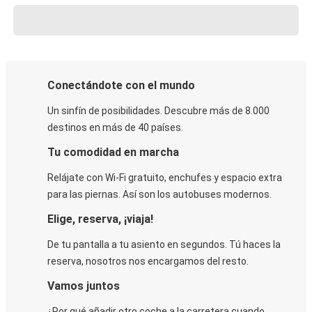
Conectándote con el mundo
Un sinfín de posibilidades. Descubre más de 8.000
destinos en más de 40 países.
Tu comodidad en marcha
Relájate con Wi-Fi gratuito, enchufes y espacio extra
para las piernas. Así son los autobuses modernos.
Elige, reserva, ¡viaja!
De tu pantalla a tu asiento en segundos. Tú haces la
reserva, nosotros nos encargamos del resto.
Vamos juntos
¿Por qué añadir otro coche a la carretera cuando