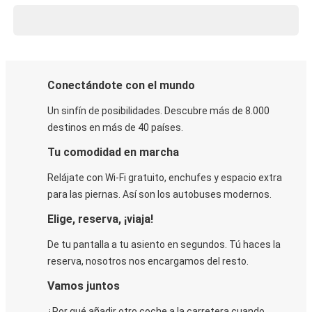
Conectándote con el mundo
Un sinfín de posibilidades. Descubre más de 8.000
destinos en más de 40 países.
Tu comodidad en marcha
Relájate con Wi-Fi gratuito, enchufes y espacio extra
para las piernas. Así son los autobuses modernos.
Elige, reserva, ¡viaja!
De tu pantalla a tu asiento en segundos. Tú haces la
reserva, nosotros nos encargamos del resto.
Vamos juntos
¿Por qué añadir otro coche a la carretera cuando