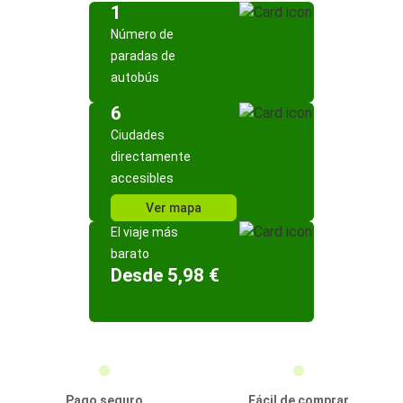
1
Número de
paradas de
autobús
6
Ciudades
directamente
accesibles
Ver mapa
El viaje más
barato
Desde 5,98 €
Pago seguro
Fácil de comprar