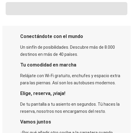
Conectándote con el mundo
Un sinfín de posibilidades. Descubre más de 8.000
destinos en más de 40 países.
Tu comodidad en marcha
Relájate con Wi-Fi gratuito, enchufes y espacio extra
para las piernas. Así son los autobuses modernos.
Elige, reserva, ¡viaja!
De tu pantalla a tu asiento en segundos. Tú haces la
reserva, nosotros nos encargamos del resto.
Vamos juntos
¿Por qué añadir otro coche a la carretera cuando