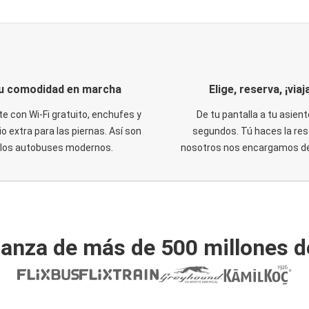
u comodidad en marcha
Elige, reserva, ¡viaja
te con Wi-Fi gratuito, enchufes y
De tu pantalla a tu asient
o extra para las piernas. Así son
segundos. Tú haces la res
los autobuses modernos.
nosotros nos encargamos del
ianza de más de 500 millones d