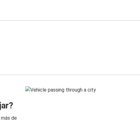
jar?
n más de