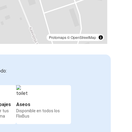
Protomaps
©
OpenStreetMap
odo:
pajes
Aseos
r tus
Disponible en todos los
rma
FlixBus