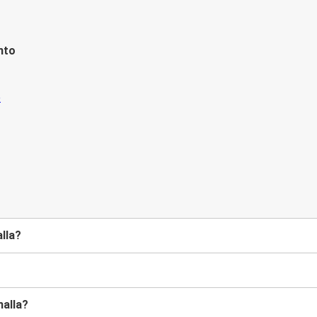
nto
lla?
alla?