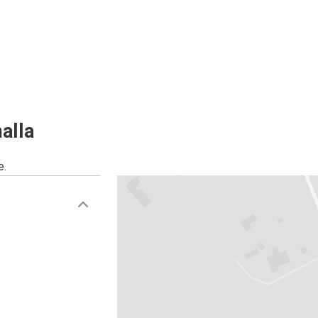
alla
e.