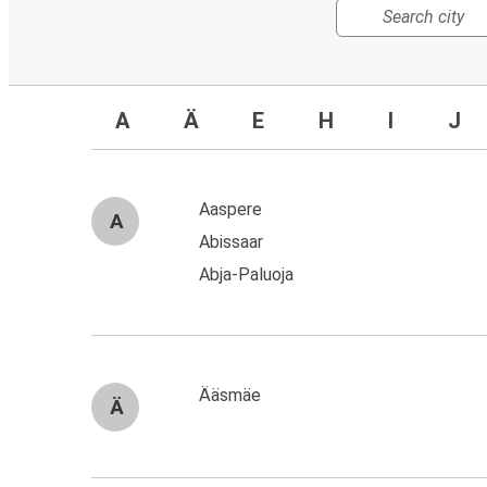
A
Ä
E
H
I
J
Aaspere
A
Abissaar
Abja-Paluoja
Ääsmäe
Ä