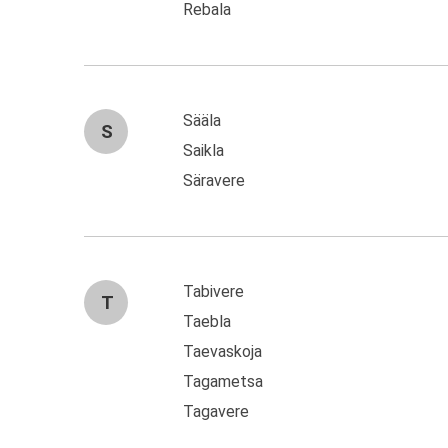
Rebala
Sääla
S
Saikla
Säravere
Tabivere
T
Taebla
Taevaskoja
Tagametsa
Tagavere