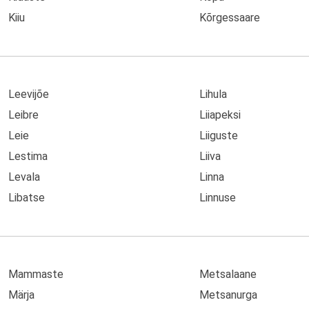
Kiiu
Kõrgessaare
Leevijõe
Lihula
Leibre
Liiapeksi
Leie
Liiguste
Lestima
Liiva
Levala
Linna
Libatse
Linnuse
Mammaste
Metsalaane
Märja
Metsanurga