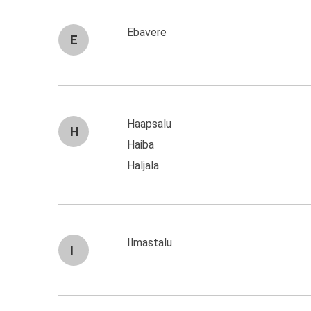
Ebavere
E
Haapsalu
H
Haiba
Haljala
Ilmastalu
I