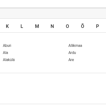
K
L
M
N
O
Õ
P
Aburi
Allikmaa
Ala
Ardu
Alakülä
Are