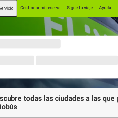
Gestionar mi reserva
Sigue tu viaje
Ayuda
Servicio
escubre todas las ciudades a las que
utobús