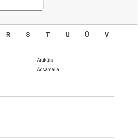
R
S
T
U
Ü
V
Aruküla
Assamalla