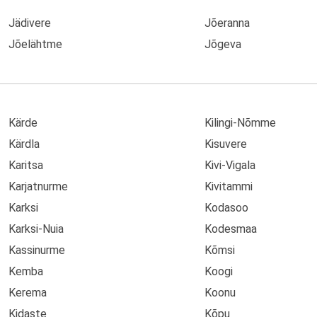
Jädivere
Jõeranna
Jõelähtme
Jõgeva
Kärde
Kilingi-Nõmme
Kärdla
Kisuvere
Karitsa
Kivi-Vigala
Karjatnurme
Kivitammi
Karksi
Kodasoo
Karksi-Nuia
Kodesmaa
Kassinurme
Kõmsi
Kemba
Koogi
Kerema
Koonu
Kidaste
Kõpu