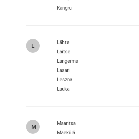
Kangru
Lähte
L
Laitse
Langerma
Lasari
Leszna
Lauka
Maaritsa
M
Mäekülä