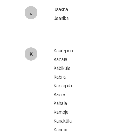
Jaakna
J
Jaanika
Kaarepere
K
Kabala
Käbiküla
Kabila
Kadarpiku
Kaera
Kahala
Kambja
Kanaküla
Kanepi