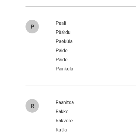
Paali
P
Päärdu
Paeküla
Paide
Päide
Painküla
Raanitsa
R
Rakke
Rakvere
Ratla