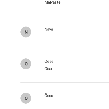
Malvaste
Nava
N
Oese
O
Oisu
Õssu
Õ