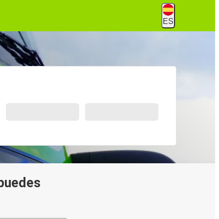
ES
 puedes