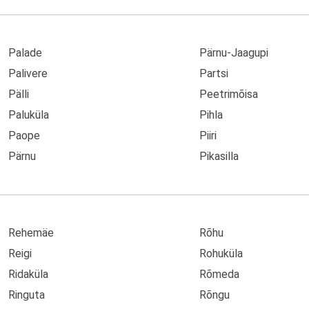
Palade
Pärnu-Jaagupi
Palivere
Partsi
Pälli
Peetrimõisa
Paluküla
Pihla
Paope
Piiri
Pärnu
Pikasilla
Rehemäe
Rõhu
Reigi
Rohuküla
Ridaküla
Rõmeda
Ringuta
Rõngu