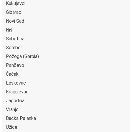
Kukujevci
Gibarac
Novi Sad
Niš
Subotica
Sombor
Požega (Serbia)
Pančevo
Čačak
Leskovac
Kragujevac
Jagodina
Vranje
Bačka Palanka
Užice