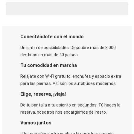
Conectándote con el mundo
Un sinfín de posibilidades. Descubre más de 8.000
destinos en más de 40 países.
Tu comodidad en marcha
Relájate con Wi-Fi gratuito, enchufes y espacio extra
para las piernas. Así son los autobuses modernos.
Elige, reserva, ¡viaja!
De tu pantalla a tu asiento en segundos. Tú haces la
reserva, nosotros nos encargamos del resto.
Vamos juntos
¿Por qué añadir otro coche a la carretera cuando