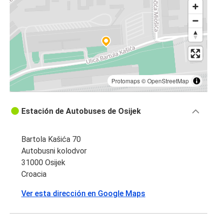
Bratislava
Liubliana
Osijek
Praga
Osijek
Protomaps
©
OpenStreetMap
Osijek
Estación de Autobuses de Osijek
Sarajevo
Osijek
Bartola Kašića 70
Liubliana
Autobusni kolodvor
31000 Osijek
Bratislava
Croacia
Osijek
Ver esta dirección en Google Maps
Osijek