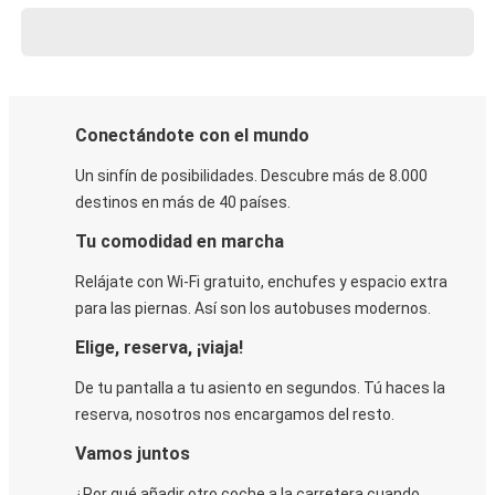
Conectándote con el mundo
Un sinfín de posibilidades. Descubre más de 8.000
destinos en más de 40 países.
Tu comodidad en marcha
Relájate con Wi-Fi gratuito, enchufes y espacio extra
para las piernas. Así son los autobuses modernos.
Elige, reserva, ¡viaja!
De tu pantalla a tu asiento en segundos. Tú haces la
reserva, nosotros nos encargamos del resto.
Vamos juntos
¿Por qué añadir otro coche a la carretera cuando