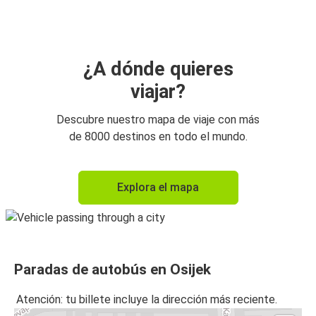
Osijek
Osijek
Belgrado
¿A dónde quieres
viajar?
Belgrado
Osijek
Descubre nuestro mapa de viaje con más
de 8000 destinos en todo el mundo.
Osijek
Viena
Explora el mapa
Budapest
Osijek
Viena
Paradas de autobús en Osijek
Osijek
Atención: tu billete incluye la dirección más reciente.
Osijek