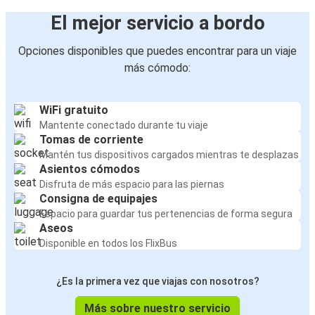
Praga
El mejor servicio a bordo
Sarajevo
Opciones disponibles que puedes encontrar para un viaje
Osijek
más cómodo:
Osijek
Zúrich
WiFi gratuito
Mantente conectado durante tu viaje
Tomas de corriente
Zúrich
Mantén tus dispositivos cargados mientras te desplazas
Osijek
Asientos cómodos
Disfruta de más espacio para las piernas
Osijek
Consigna de equipajes
Karlovac
Espacio para guardar tus pertenencias de forma segura
Aseos
Disponible en todos los FlixBus
Karlovac
Osijek
¿Es la primera vez que viajas con nosotros?
Más sobre nuestro servicio