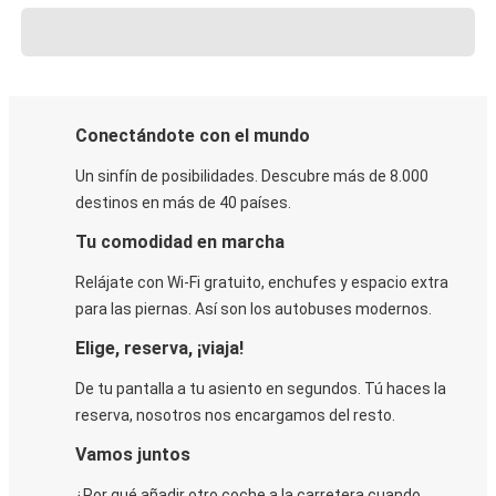
Conectándote con el mundo
Un sinfín de posibilidades. Descubre más de 8.000
destinos en más de 40 países.
Tu comodidad en marcha
Relájate con Wi-Fi gratuito, enchufes y espacio extra
para las piernas. Así son los autobuses modernos.
Elige, reserva, ¡viaja!
De tu pantalla a tu asiento en segundos. Tú haces la
reserva, nosotros nos encargamos del resto.
Vamos juntos
¿Por qué añadir otro coche a la carretera cuando