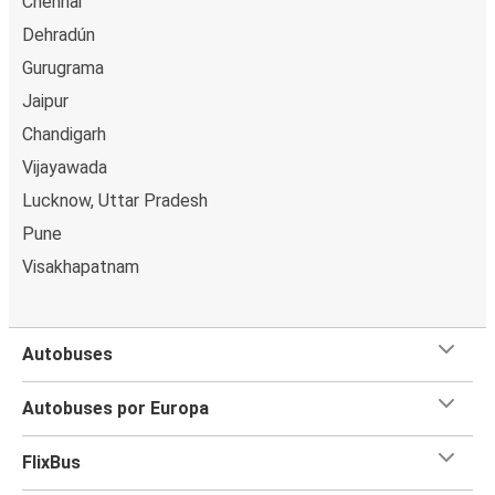
Chennai
Dehradún
Gurugrama
Jaipur
Chandigarh
Vijayawada
Lucknow, Uttar Pradesh
Pune
Visakhapatnam
Autobuses
Autobuses por Europa
FlixBus