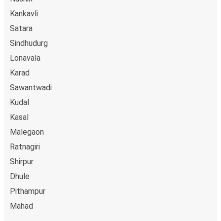
Kankavli
Satara
Sindhudurg
Lonavala
Karad
Sawantwadi
Kudal
Kasal
Malegaon
Ratnagiri
Shirpur
Dhule
Pithampur
Mahad