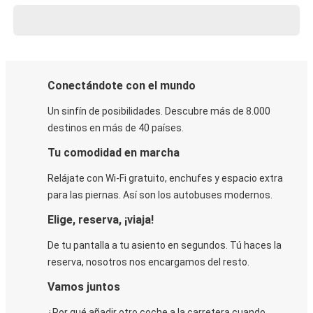
Conectándote con el mundo
Un sinfín de posibilidades. Descubre más de 8.000
destinos en más de 40 países.
Tu comodidad en marcha
Relájate con Wi-Fi gratuito, enchufes y espacio extra
para las piernas. Así son los autobuses modernos.
Elige, reserva, ¡viaja!
De tu pantalla a tu asiento en segundos. Tú haces la
reserva, nosotros nos encargamos del resto.
Vamos juntos
¿Por qué añadir otro coche a la carretera cuando