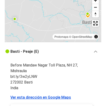
Protomaps
©
OpenStreetMap
Basti - Peaje (E)
Before Mandaw Nagar Toll Plaza, NH 27,
Mishraulia
bit.ly/3w2yLNW
272002 Basti
India
Ver esta dirección en Google Maps