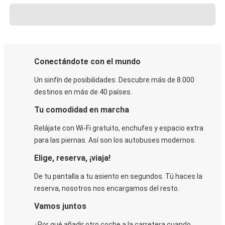
Conectándote con el mundo
Un sinfín de posibilidades. Descubre más de 8.000
destinos en más de 40 países.
Tu comodidad en marcha
Relájate con Wi-Fi gratuito, enchufes y espacio extra
para las piernas. Así son los autobuses modernos.
Elige, reserva, ¡viaja!
De tu pantalla a tu asiento en segundos. Tú haces la
reserva, nosotros nos encargamos del resto.
Vamos juntos
¿Por qué añadir otro coche a la carretera cuando