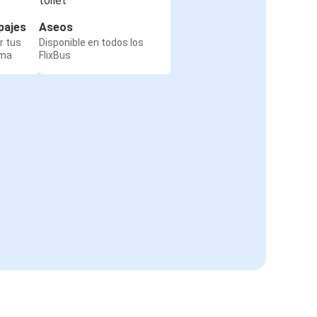
pajes
Aseos
r tus
Disponible en todos los
rma
FlixBus