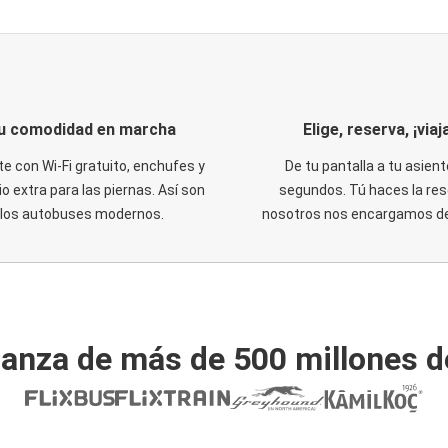
u comodidad en marcha
Elige, reserva, ¡viaja
te con Wi-Fi gratuito, enchufes y
De tu pantalla a tu asient
o extra para las piernas. Así son
segundos. Tú haces la res
los autobuses modernos.
nosotros nos encargamos del
ianza de más de 500 millones d