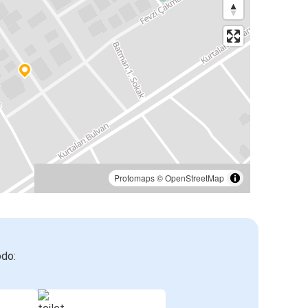
Protomaps
©
OpenStreetMap
odo: