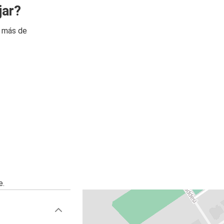
jar?
n más de
e.