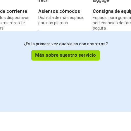
de corriente
Asientos cómodos
Consigna de equi
us dispositivos
Disfruta de más espacio
Espacio para guarda
s mientras te
para las piernas
pertenencias de fo
as
segura
¿Es la primera vez que viajas con nosotros?
Más sobre nuestro servicio