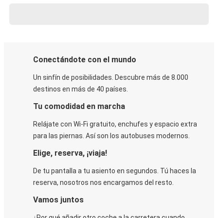
Conectándote con el mundo
Un sinfín de posibilidades. Descubre más de 8.000
destinos en más de 40 países.
Tu comodidad en marcha
Relájate con Wi-Fi gratuito, enchufes y espacio extra
para las piernas. Así son los autobuses modernos.
Elige, reserva, ¡viaja!
De tu pantalla a tu asiento en segundos. Tú haces la
reserva, nosotros nos encargamos del resto.
Vamos juntos
¿Por qué añadir otro coche a la carretera cuando