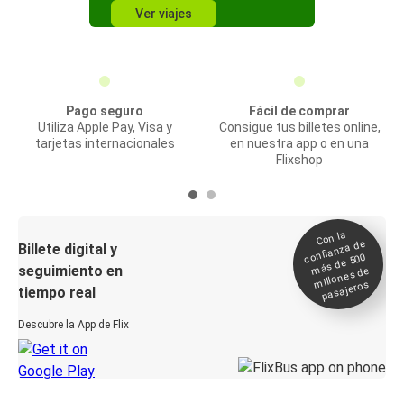
Ver viajes
Pago seguro
Fácil de comprar
Utiliza Apple Pay, Visa y
Consigue tus billetes online,
tarjetas internacionales
en nuestra app o en una
Flixshop
Con la
confianza de
Billete digital y
más de 500
seguimiento en
millones de
pasajeros
tiempo real
Descubre la App de Flix