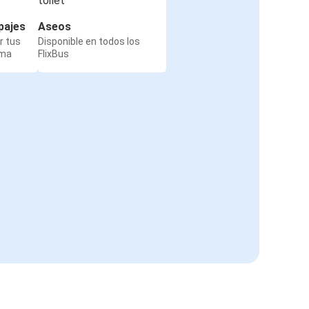
pajes
Aseos
r tus
Disponible en todos los
rma
FlixBus