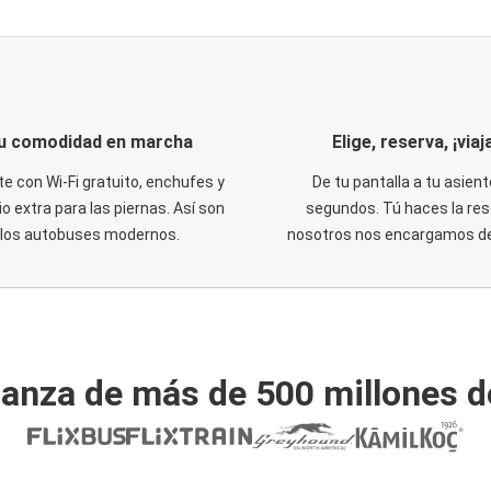
u comodidad en marcha
Elige, reserva, ¡viaja
te con Wi-Fi gratuito, enchufes y
De tu pantalla a tu asient
o extra para las piernas. Así son
segundos. Tú haces la res
los autobuses modernos.
nosotros nos encargamos del
ianza de más de 500 millones d