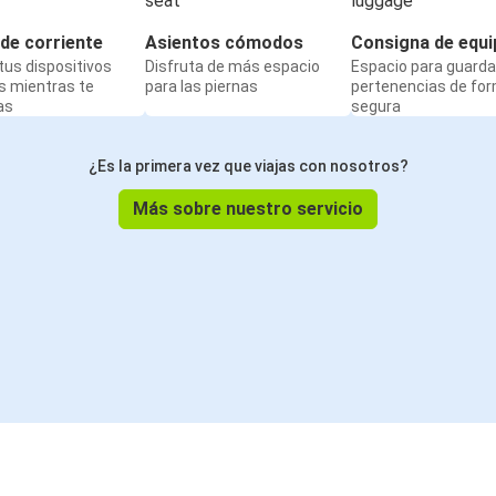
de corriente
Asientos cómodos
Consigna de equi
us dispositivos
Disfruta de más espacio
Espacio para guarda
s mientras te
para las piernas
pertenencias de fo
as
segura
¿Es la primera vez que viajas con nosotros?
Más sobre nuestro servicio