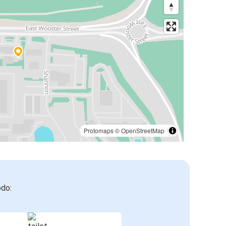
Protomaps
©
OpenStreetMap
odo: