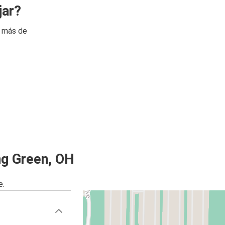
jar?
n más de
ng Green, OH
e.