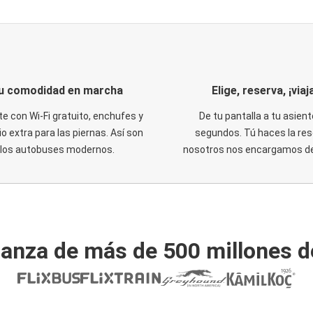
u comodidad en marcha
Elige, reserva, ¡viaja
te con Wi-Fi gratuito, enchufes y
De tu pantalla a tu asient
o extra para las piernas. Así son
segundos. Tú haces la res
los autobuses modernos.
nosotros nos encargamos del
ianza de más de 500 millones d