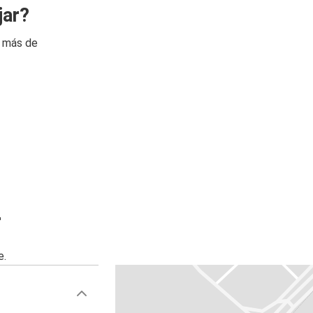
jar?
n más de
r
e.