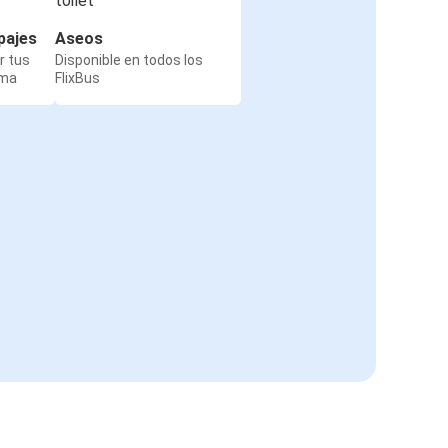
pajes
Aseos
r tus
Disponible en todos los
rma
FlixBus