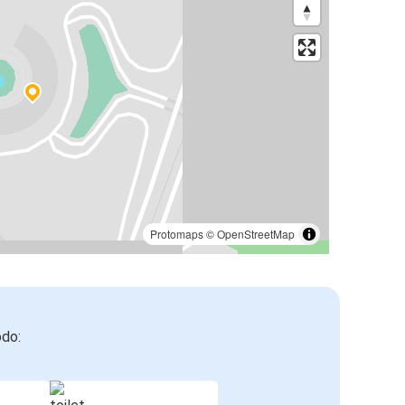
Protomaps
©
OpenStreetMap
odo: