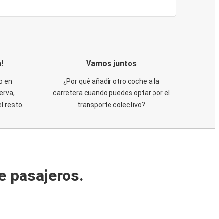
!
Vamos juntos
o en
¿Por qué añadir otro coche a la
erva,
carretera cuando puedes optar por el
 resto.
transporte colectivo?
e pasajeros.