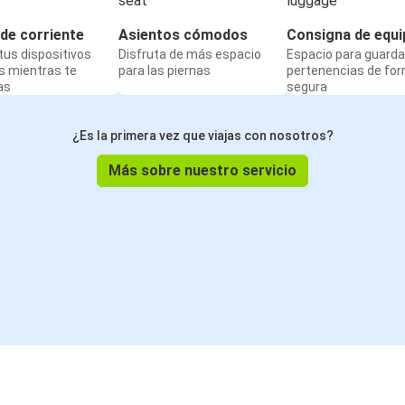
de corriente
Asientos cómodos
Consigna de equi
us dispositivos
Disfruta de más espacio
Espacio para guarda
s mientras te
para las piernas
pertenencias de fo
as
segura
¿Es la primera vez que viajas con nosotros?
Más sobre nuestro servicio